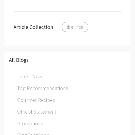
Article Collection
東蛙池塘
All Blogs
Latest New
Top Recommendations
Gourmet Recipes
Official Statement
Promotions
QingFengFood