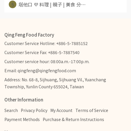
5
塔他口 💜 料理 | 親子 | 美食 分⋯
Qing Feng Food Factory
Customer Service Hotline: +886-5-7885152
Customer Service Fax: +886-5-7887540
Customer service hour: 08:00a.m.-17:00p.m.
Email: qingfeng@qingfengfood.com
Address: No. 68-8, Sijhuang, Sijhuang Vil., Yuanchang
Township, Yunlin County 655024, Taiwan
Other Information
Search
Privacy Policy
My Account
Terms of Service
Payment Methods
Purchase & Return Instructions