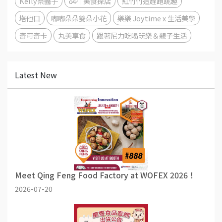
Kelly奈醬子
c̷4̷｜美食探店
紅竹竹追趕跑跳趣
塔他口
嘟嘟朵朵雙朵小花
樂樂 Joytime x 生活美學
奇可奇卡
丸美享食
跟著尼力吃喝玩樂＆親子生活
Latest New
Meet Qing Feng Food Factory at WOFEX 2026！
2026-07-20