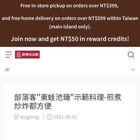
部落客"東蛙池瑭"示範料理-煎煮
炒炸都方便
qingfeng
2021-09-01