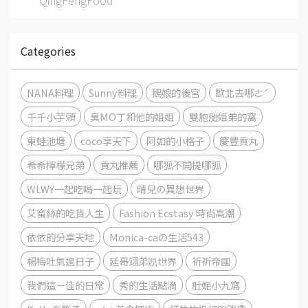
Categories
NANA料理
Sunny料理
鵝娘的後宮
歐北去哪ㄜˊ
千千小芋頭
臭MO丁和他的姐姐
雙胞胎姐弟的窩
東蛙池塘
coco享天下
阿如的小格子
慶豐貢丸
希希檸檬兄弟
貢丸推薦
哪狐不開提哪狐
WLWY一起吃喝一起玩
晴兒の異想世界
艾蜜絲的吃貨人生
Fashion Ecstasy 時尚高潮
依依的分享天地
Monica-caの生活543
楊梅吐氣過日子
廷哥翊弟覞世界
祈祈帝國
我們這ㄧ佳的日常
秀的生活點滴
肚妮小九窩