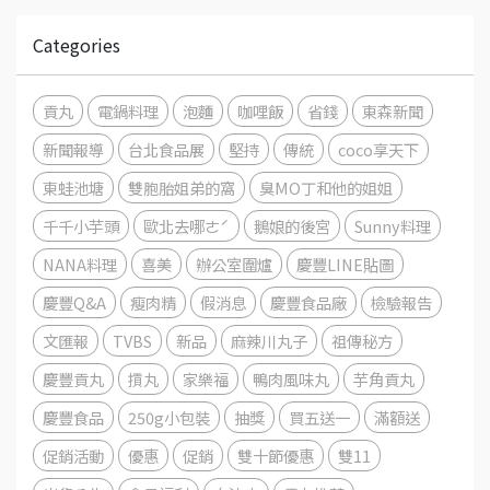
Categories
貢丸
電鍋料理
泡麵
咖哩飯
省錢
東森新聞
新聞報導
台北食品展
堅持
傳統
coco享天下
東蛙池塘
雙胞胎姐弟的窩
臭MO丁和他的姐姐
千千小芋頭
歐北去哪ㄜˊ
鵝娘的後宮
Sunny料理
NANA料理
喜美
辦公室圍爐
慶豐LINE貼圖
慶豐Q&A
瘦肉精
假消息
慶豐食品廠
檢驗報告
文匯報
TVBS
新品
麻辣川丸子
祖傳秘方
慶豐貢丸
摃丸
家樂福
鴨肉風味丸
芋角貢丸
慶豐食品
250g小包裝
抽獎
買五送一
滿額送
促銷活動
優惠
促銷
雙十節優惠
雙11