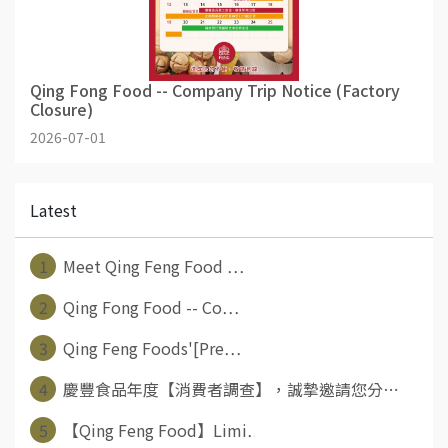
Qing Fong Food -- Company Trip Notice (Factory
Closure)
2026-07-01
Latest
1
Meet Qing Feng Food ⋯
2
Qing Fong Food -- Co⋯
3
Qing Feng Foods'[Pre⋯
4
慶豐食品年度【消費者調查】，誠摯邀請您分⋯
5
【Qing Feng Food】Limi⋯