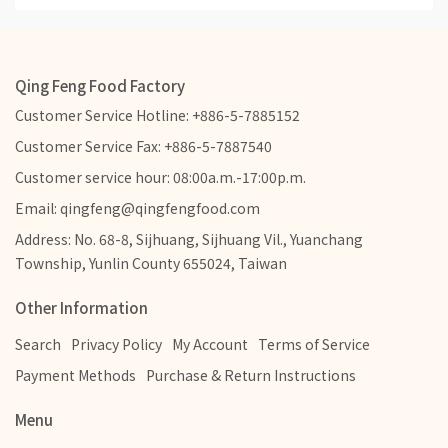
Qing Feng Food Factory
Customer Service Hotline: +886-5-7885152
Customer Service Fax: +886-5-7887540
Customer service hour: 08:00a.m.-17:00p.m.
Email: qingfeng@qingfengfood.com
Address: No. 68-8, Sijhuang, Sijhuang Vil., Yuanchang
Township, Yunlin County 655024, Taiwan
Other Information
Search
Privacy Policy
My Account
Terms of Service
Payment Methods
Purchase & Return Instructions
Menu