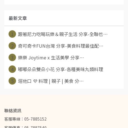
最新文章
1
跟著尼力吃喝玩樂＆親子生活 分享-全聯也⋯
2
奇可奇卡FUN台灣 分享-美食料理最佳配⋯
3
樂樂 Joytime x 生活美學 分享⋯
4
嘟嘟朵朵雙朵小花 分享-各種美味丸類料理
5
塔他口 💜 料理 | 親子 | 美食 分⋯
聯絡資訊
客服專線：05-7885152
客服傳真：05-7887540