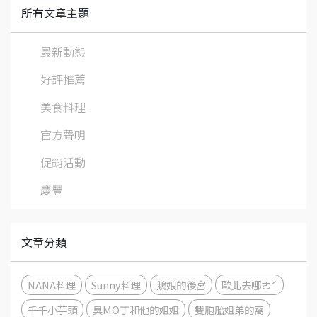
所有文章主題
最新動態
好評推薦
美食料理
官方聲明
促銷活動
慶豐
文章分類
NANA料理
Sunny料理
鵝娘的後宮
歐北去哪ㄜˊ
千千小芋頭
臭MO丁和他的姐姐
雙胞胎姐弟的窩