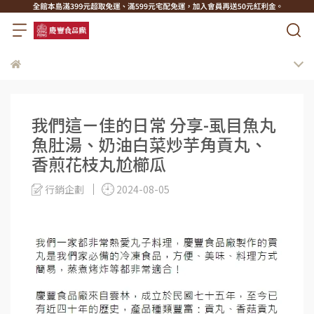
我們這ㄧ佳的日常 分享-虱目魚丸
魚肚湯、奶油白菜炒芋角貢丸、
香煎花枝丸尬櫛瓜
行銷企劃
2024-08-05