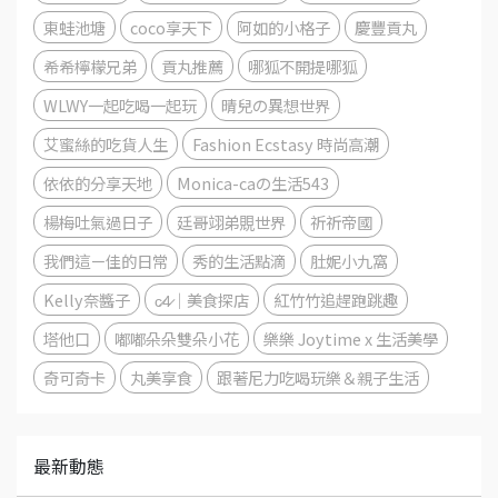
東蛙池塘
coco享天下
阿如的小格子
慶豐貢丸
希希檸檬兄弟
貢丸推薦
哪狐不開提哪狐
WLWY一起吃喝一起玩
晴兒の異想世界
艾蜜絲的吃貨人生
Fashion Ecstasy 時尚高潮
依依的分享天地
Monica-caの生活543
楊梅吐氣過日子
廷哥翊弟覞世界
祈祈帝國
我們這ㄧ佳的日常
秀的生活點滴
肚妮小九窩
Kelly奈醬子
c̷4̷｜美食探店
紅竹竹追趕跑跳趣
塔他口
嘟嘟朵朵雙朵小花
樂樂 Joytime x 生活美學
奇可奇卡
丸美享食
跟著尼力吃喝玩樂＆親子生活
最新動態