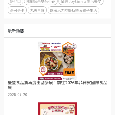
塔他口
嘟嘟朵朵雙朵小花
樂樂 Joytime x 生活美學
奇可奇卡
丸美享食
跟著尼力吃喝玩樂＆親子生活
最新動態
慶豐食品將再度出國參展！前往2026年菲律賓國際食品
展
2026-07-20