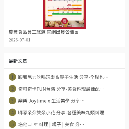
慶豐食品員工旅遊 官網出貨公告📅
2026-07-01
最新文章
1
跟著尼力吃喝玩樂＆親子生活 分享-全聯也⋯
2
奇可奇卡FUN台灣 分享-美食料理最佳配⋯
3
樂樂 Joytime x 生活美學 分享⋯
4
嘟嘟朵朵雙朵小花 分享-各種美味丸類料理
5
塔他口 💜 料理 | 親子 | 美食 分⋯