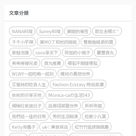
文章分類
NANA料理
Sunny料理
鵝娘的後宮
歐北去哪ㄜˊ
千千小芋頭
臭MO丁和他的姐姐
雙胞胎姐弟的窩
東蛙池塘
coco享天下
阿如的小格子
慶豐貢丸
希希檸檬兄弟
貢丸推薦
哪狐不開提哪狐
WLWY一起吃喝一起玩
晴兒の異想世界
艾蜜絲的吃貨人生
Fashion Ecstasy 時尚高潮
依依的分享天地
Monica-caの生活543
楊梅吐氣過日子
廷哥翊弟覞世界
祈祈帝國
我們這ㄧ佳的日常
秀的生活點滴
肚妮小九窩
Kelly奈醬子
c̷4̷｜美食探店
紅竹竹追趕跑跳趣