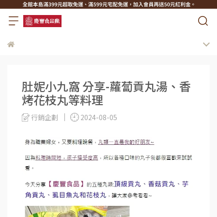
肚妮小九窩 分享-蘿蔔貢丸湯、香
烤花枝丸等料理
行銷企劃
2024-08-05