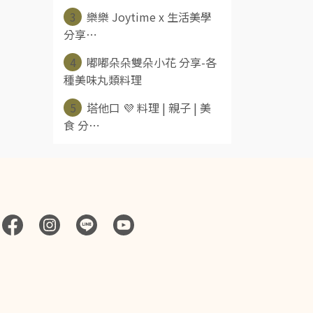
3
樂樂 Joytime x 生活美學
分享⋯
4
嘟嘟朵朵雙朵小花 分享-各
種美味丸類料理
5
塔他口 💜 料理 | 親子 | 美
食 分⋯