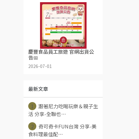
慶豐食品員工旅遊 官網出貨公
告📅
2026-07-01
最新文章
1
跟著尼力吃喝玩樂＆親子生
活 分享-全聯也⋯
2
奇可奇卡FUN台灣 分享-美
食料理最佳配⋯