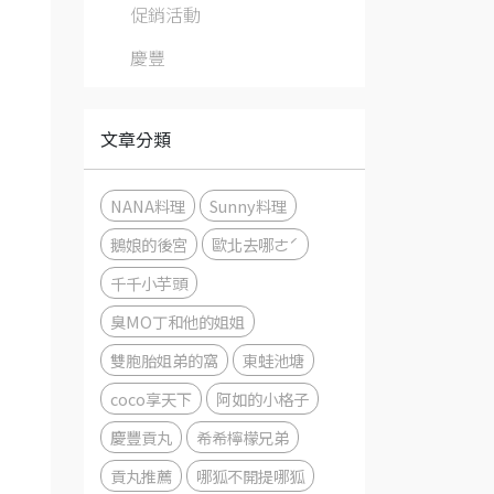
促銷活動
慶豐
文章分類
NANA料理
Sunny料理
鵝娘的後宮
歐北去哪ㄜˊ
千千小芋頭
臭MO丁和他的姐姐
雙胞胎姐弟的窩
東蛙池塘
coco享天下
阿如的小格子
慶豐貢丸
希希檸檬兄弟
貢丸推薦
哪狐不開提哪狐