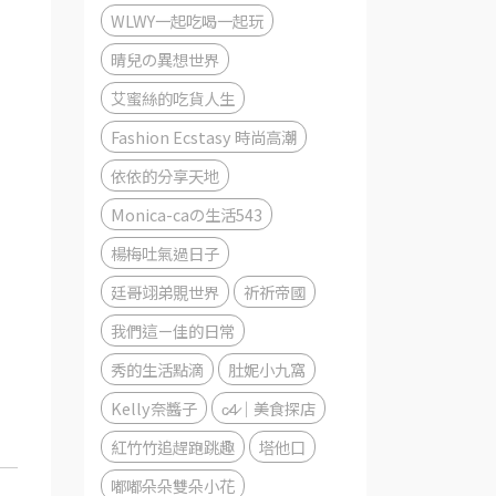
WLWY一起吃喝一起玩
晴兒の異想世界
艾蜜絲的吃貨人生
Fashion Ecstasy 時尚高潮
依依的分享天地
Monica-caの生活543
楊梅吐氣過日子
廷哥翊弟覞世界
祈祈帝國
我們這ㄧ佳的日常
秀的生活點滴
肚妮小九窩
Kelly奈醬子
c̷4̷｜美食探店
紅竹竹追趕跑跳趣
塔他口
嘟嘟朵朵雙朵小花