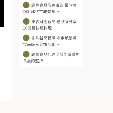
1
慶豐食品形象廣告 鍾欣凌
粉紅豬代言慶豐食⋯
2
東森財經新聞 鍾欣凌分享
10分鐘快速料理⋯
3
非凡新聞報導 老字號慶豐
食品廠首參加台北⋯
4
慶豐食品代理商談到慶豐對
食品的堅持