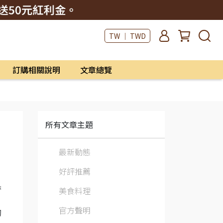
TW ｜ TWD
訂購相關說明
文章總覽
所有文章主題
最新動態
好評推薦
。
香
美食料理
官方聲明
的