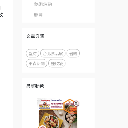
促銷活動
用
慶豐
改
文章分類
堅持
台北食品展
省錢
東森新聞
鍾欣凌
最新動態