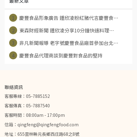
最新文章
1
慶豐食品形象廣告 鍾欣凌粉紅豬代言慶豐食⋯
2
東森財經新聞 鍾欣凌分享10分鐘快速料理⋯
3
非凡新聞報導 老字號慶豐食品廠首參加台北⋯
4
慶豐食品代理商談到慶豐對食品的堅持
聯絡資訊
客服專線：05-7885152
客服傳真：05-7887540
客服時間：08:00am - 17:00pm
信箱：qingfeng@qingfengfood.com
地址：655雲林縣元長鄉西庄路68之8號