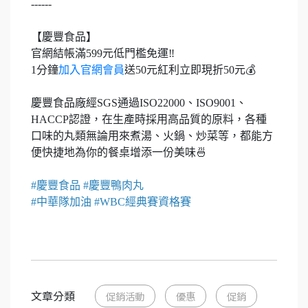
------
【慶豐食品】
官網結帳滿599元低門檻免運‼️
1分鐘
加入官網會員
送50元紅利立即現折50元💰
慶豐食品廠經SGS通過ISO22000、ISO9001、
HACCP認證，在生產時採用高品質的原料，各種
口味的丸類無論用來煮湯、火鍋、炒菜等，都能方
便快捷地為你的餐桌增添一份美味🍜
#慶豐食品 #慶豐鴨肉丸
#中華隊加油 #WBC經典賽資格賽
文章分類
促銷活動
優惠
促銷