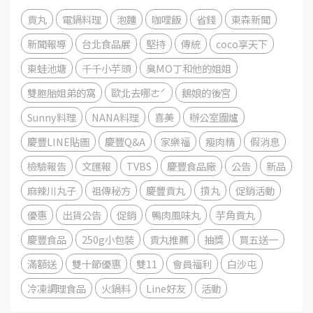
貢丸
電鍋料理
泡麵
咖哩飯
省錢
東森新聞
新聞報導
台北食品展
堅持
傳統
coco享天下
東蛙池塘
千千小芋頭
臭MO丁和他的姐姐
雙胞胎姐弟的窩
歐北去哪ㄜˊ
鵝娘的後宮
Sunny料理
NANA料理
喜美
辦公室圍爐
慶豐LINE貼圖
慶豐Q&A
家樂福
瘦肉精
假消息
檢驗報告
文匯報
TVBS
慶豐食品廠
公告
新品
麻辣川丸子
祖傳秘方
慶豐貢丸
摃丸
促銷活動
優惠
出貨公告
促銷
鴨肉風味丸
芋角貢丸
慶豐食品
250g小包裝
貢丸推薦
抽獎
買五送一
滿額送
雙十節優惠
雙11
會員福利
白沙屯
冷凍調理食品
火鍋料
Line好友
活動