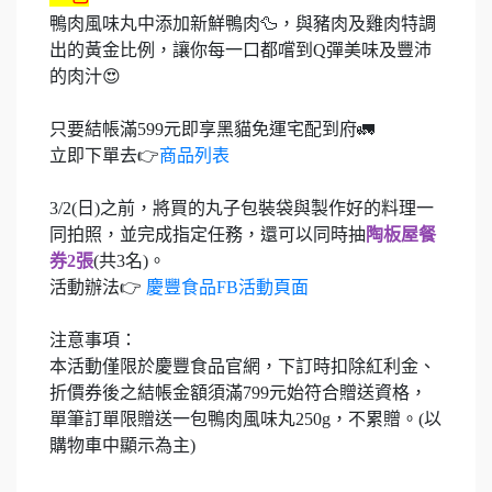
鴨肉風味丸中添加新鮮鴨肉🦆，與豬肉及雞肉特調
出的黃金比例，讓你每一口都嚐到Q彈美味及豐沛
的肉汁😍
只要結帳滿599元即享黑貓免運宅配到府🚛
立即下單去👉
商品列表
3/2(日)之前，將買的丸子包裝袋與製作好的料理一
同拍照，並完成指定任務，還可以同時抽
陶板屋餐
券2張
(共3名)。
活動辦法👉
慶豐食品FB活動頁面
注意事項：
本活動僅限於慶豐食品官網，下訂時扣除紅利金、
折價券後之結帳金額須滿799元始符合贈送資格，
單筆訂單限贈送一包鴨肉風味丸250g，不累贈。(以
購物車中顯示為主)