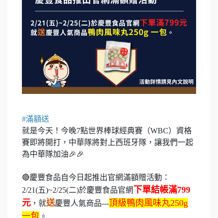
#滿額送
就是今天！今晚7點世界棒球經典賽（WBC）資格
賽即將開打，中華隊將對上西班牙隊，讓我們一起
為中華隊加油🎉🎉
🔴慶豐食品自今日起推出官網滿額贈活動：
下單結帳滿799
2/21(五)~2/25(二)於慶豐食品官網
元
送
頂級鴨肉風味丸250g
，就
慶豐人氣商品---
一包
。