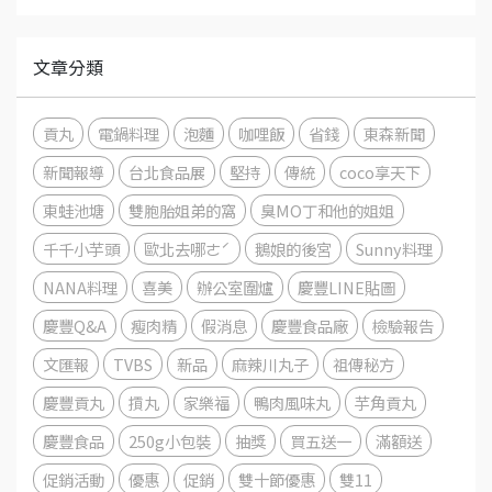
文章分類
貢丸
電鍋料理
泡麵
咖哩飯
省錢
東森新聞
新聞報導
台北食品展
堅持
傳統
coco享天下
東蛙池塘
雙胞胎姐弟的窩
臭MO丁和他的姐姐
千千小芋頭
歐北去哪ㄜˊ
鵝娘的後宮
Sunny料理
NANA料理
喜美
辦公室圍爐
慶豐LINE貼圖
慶豐Q&A
瘦肉精
假消息
慶豐食品廠
檢驗報告
文匯報
TVBS
新品
麻辣川丸子
祖傳秘方
慶豐貢丸
摃丸
家樂福
鴨肉風味丸
芋角貢丸
慶豐食品
250g小包裝
抽獎
買五送一
滿額送
促銷活動
優惠
促銷
雙十節優惠
雙11