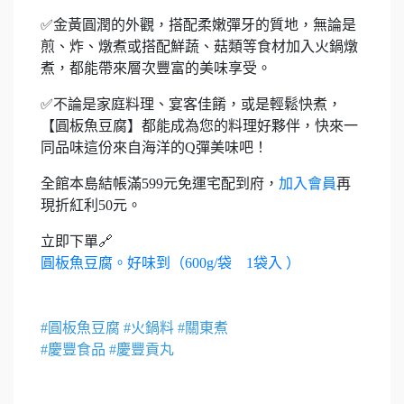
✅
金黃圓潤的外觀，搭配柔嫩彈牙的質地，無論是
煎、炸、燉煮或搭配鮮蔬、菇類等食材加入火鍋燉
煮，都能帶來層次豐富的美味享受。
✅
不論是家庭料理、宴客佳餚，或是輕鬆快煮，
【圓板魚豆腐】都能成為您的料理好夥伴，快來一
同品味這份來自海洋的Q彈美味吧！
全館本島結帳滿599元免運宅配到府，
加入會員
再
現折紅利50元。
立即下單🔗
圓板魚豆腐。好味到（600g/袋 1袋入 ）
#圓板魚豆腐 #火鍋料 #關東煮
#慶豐食品 #慶豐貢丸