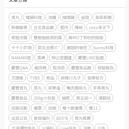
貢丸
電鍋料理
泡麵
咖哩飯
省錢
東森新聞
新聞報導
台北食品展
堅持
傳統
coco享天下
東蛙池塘
雙胞胎姐弟的窩
臭MO丁和他的姐姐
千千小芋頭
歐北去哪ㄜˊ
鵝娘的後宮
Sunny料理
NANA料理
喜美
辦公室圍爐
慶豐LINE貼圖
慶豐Q&A
瘦肉精
假消息
慶豐食品廠
檢驗報告
文匯報
TVBS
新品
麻辣川丸子
祖傳秘方
慶豐貢丸
摃丸
家樂福
鴨肉風味丸
芋角貢丸
慶豐食品
250g小包裝
抽獎
買五送一
滿額送
促銷活動
優惠
促銷
雙十節優惠
雙11
出貨公告
會員福利
白沙屯
貢丸推薦
冷凍調理食品
火鍋料
Line好友
活動
公告