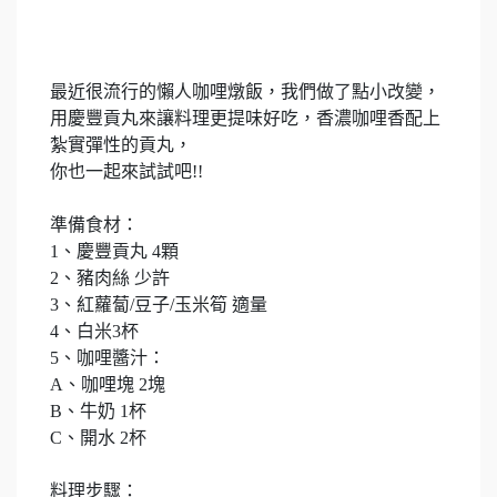
最近很流行的懶人咖哩燉飯，我們做了點小改變，
用慶豐貢丸來讓料理更提味好吃，香濃咖哩香配上
紮實彈性的貢丸，
你也一起來試試吧!!
準備食材：
1、慶豐貢丸 4顆
2、豬肉絲 少許
3、紅蘿蔔/豆子/玉米筍 適量
4、白米3杯
5、咖哩醬汁：
A、咖哩塊 2塊
B、牛奶 1杯
C、開水 2杯
料理步驟：