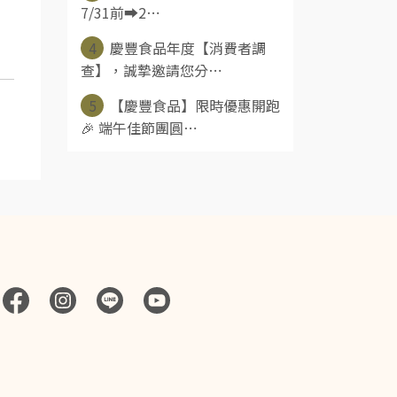
7/31前➡️2⋯
4
慶豐食品年度【消費者調
查】，誠摯邀請您分⋯
5
【慶豐食品】限時優惠開跑
🎉 端午佳節團圓⋯