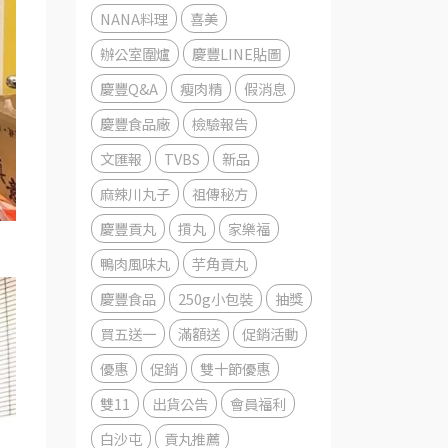
NANA料理
喜美
辦公室圍爐
慶豐LINE貼圖
慶豐Q&A
瘦肉精
假消息
慶豐食品廠
檢驗報告
文匯報
TVBS
新品
麻辣川丸子
祖傳秘方
慶豐貢丸
摃丸
家樂福
鴨肉風味丸
芋角貢丸
慶豐食品
250g小包裝
抽獎
買五送一
滿額送
促銷活動
優惠
促銷
雙十節優惠
雙11
出貨公告
會員福利
白沙屯
貢丸推薦