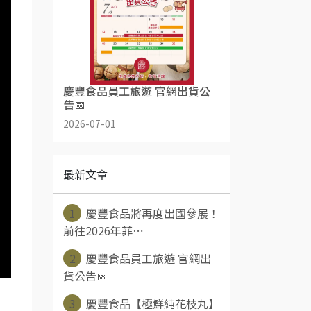
慶豐食品員工旅遊 官網出貨公
告📅
2026-07-01
最新文章
1
慶豐食品將再度出國參展！
前往2026年菲⋯
2
慶豐食品員工旅遊 官網出
貨公告📅
3
慶豐食品【極鮮純花枝丸】