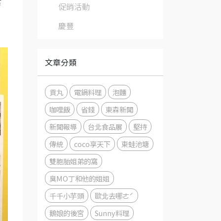
食
促銷活動
慶豐
文章分類
貢丸
電鍋料理
泡麵
咖哩飯
省錢
東森新聞
新聞報導
台北食品展
堅持
傳統
coco享天下
東蛙池塘
雙胞胎姐弟的窩
臭MO丁和他的姐姐
千千小芋頭
歐北去哪ㄜˊ
鵝娘的後宮
Sunny料理