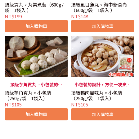
頂級貢丸。丸美煮藝（600g/
頂級虱目魚丸。海中新食尚
乳化過程精煉，組織扎實、彈
質虱目魚，味道鮮甜、口感Q
袋 1袋入 ）
（600g/袋 1袋入 ）
性佳、口感優。
彈，讓人回味十足的好滋味！
NT$199
NT$148
加入購物車
加入購物車
頂級芋角貢丸。小包裝的設
小包裝的設計，方便一次烹煮
頂級芋角貢丸。小包裝
頂級鴨肉風味丸。小包裝
計，方便一次烹煮使用。
使用。《慶豐食品》鴨肉風味
（250g/袋 1袋入）
（250g/袋 1袋入）
丸，知名薑母鴨食材，肉質鮮
NT$105
NT$105
嫩扎實粒粒飽滿。
加入購物車
加入購物車