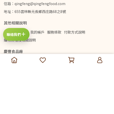
信箱：qingfeng@qingfengfood.com
地址：655雲林縣元長鄉西庄路68之8號
其他相關說明
查詢
隱私政策
我的帳戶
服務條款
付款方式說明
＋
聯絡我們
購物流程及相關說明
慶豐食品廠
首頁
最新動態
品牌故事
商品列表
購買通路
客服中心
常見Q&A
訂購相關說明
文章總覽
Copyright ©
慶豐食品廠
All Rights Reserved.
Designed by