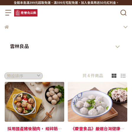
雲林良品
共 4 件商品
採用國產豬後腿肉， 經碎筋、
《慶豐食品》嚴選台灣健康優