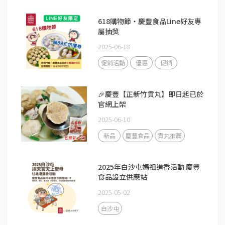
618購物節・慶豐食品Line好友專
屬抽獎
2025-06-18
促銷活動
優惠
促銷
🎉慶豐【正新竹貢丸】即日起已於
官網上架
2025-06-10
新品
慶豐食品
貢丸推薦
2025年白沙屯媽祖進香活動 慶豐
食品設立供應站
2025-05-02
白沙屯