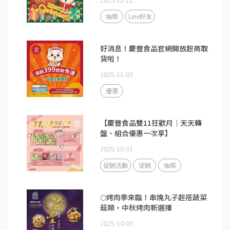
抽獎
Line好友
好消息！慶豐食品官網開放超商取
貨啦！
2025-11-03
優惠
【慶豐食品雙11狂歡月｜天天轉
盤、組合優惠一次享】
2025-10-31
促銷活動
促銷
抽獎
🌕烤肉季來臨！串燒丸子超搭蔬菜
菇類，中秋烤肉新選擇
2025-10-03