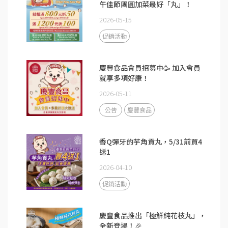
午佳節團圓加菜最好「丸」！
2026-05-15
促銷活動
慶豐食品會員招募中🥳 加入會員
就享多項好康！
2026-05-11
公告
慶豐食品
香Q彈牙的芋角貢丸，5/31前買4
送1
2026-04-10
促銷活動
慶豐食品推出「極鮮純花枝丸」，
全新登場！🎉