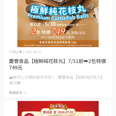
行銷企劃 | 2026-06-15
慶豐食品【極鮮純花枝丸】7/31前➡️2包特價
749元
🌊鮮到心坎裡的極致享受！ 慶豐食品【極鮮純花枝丸】
真材實⋯
閱讀更多 ->