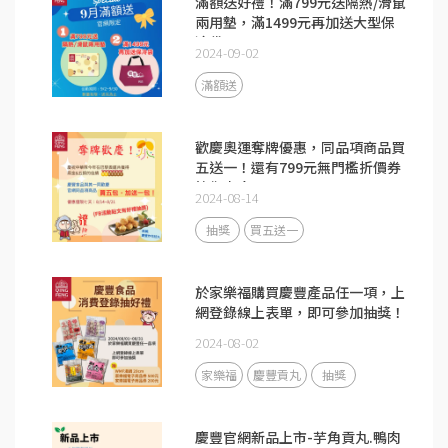
滿額送好禮！滿799元送隔熱/滑鼠
兩用墊，滿1499元再加送大型保
冷袋
2024-09-02
滿額送
歡慶奧運奪牌優惠，同品項商品買
五送一！還有799元無門檻折價券
等你來拿
2024-08-14
抽獎
買五送一
於家樂福購買慶豐產品任一項，上
網登錄線上表單，即可參加抽獎！
2024-08-02
家樂福
慶豐貢丸
抽獎
慶豐官網新品上市-芋角貢丸.鴨肉