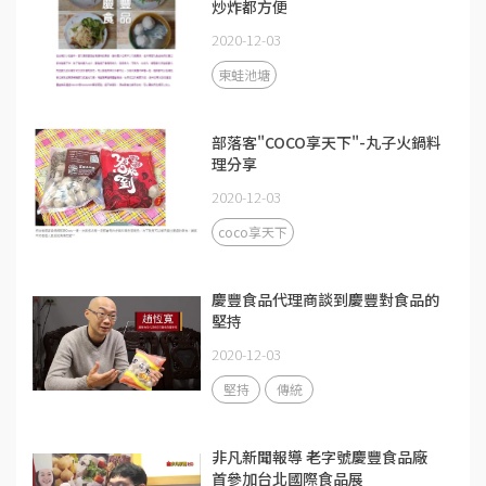
炒炸都方便
2020-12-03
東蛙池塘
部落客"COCO享天下"-丸子火鍋料
理分享
2020-12-03
coco享天下
慶豐食品代理商談到慶豐對食品的
堅持
2020-12-03
堅持
傳統
非凡新聞報導 老字號慶豐食品廠
首參加台北國際食品展