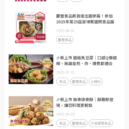
慶豐食品將首度出國參展！參加
2025年第25屆菲律賓國際食品展
2025-08-01
慶豐食品
🎉新上市 圓板魚豆腐｜口感Q彈細
緻，無論是煎、炸、燉煮都適合
2025-07-31
新品
慶豐食品
火鍋料
🎉新上市 無骨排骨酥｜酥脆新登
場，讓您料理更輕鬆
2025-06-30
新品
慶豐食品
冷凍調理食品