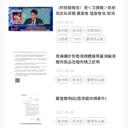
（附檢驗報告）港＜文匯報＞影射
我走私萊豬 農委會.陸委會批:假消
息｜TVBS新聞
2021-06-07
瘦肉精
假消息
檢驗報告
文匯報
TVBS
慶豐食品廠
食藥署針對香港媒體報導臺灣輸港
豬肉製品含瘦肉精之說明
2021-06-04
瘦肉精
假消息
慶豐食品廠
慶豐聲明函(香港瘦肉精事件)
2021-06-04
瘦肉精
假消息
慶豐食品廠