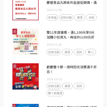
慶豐食品丸類系列全面促銷價，滿
499元以上，還可現折50元。
2024-11-06
家樂福
促銷活動
優惠
促銷
雙11年度優惠，滿1,100元享0元
加購小包貢丸，再送共1100元折
價券！
2024-11-01
促銷活動
優惠
促銷
雙11
歡慶雙十節，限時四天消費滿千折
百！
2024-10-10
促銷活動
優惠
促銷
雙十節優惠