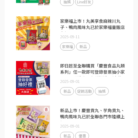
抽獎
Line好友
家樂福上市！丸美享食麻辣川丸
子、鴨肉風味丸已於家樂福量販店
上架
2025-09-11
家樂福
新品
即日起至全聯購買「慶豐食品丸類
系列」任一款即可登錄發票抽小家
電、全聯禮券及各種好禮！(中獎
2025-09-01
名單已公告)
新品
促銷活動
抽獎
新品上市！慶豐貢丸、芋角貢丸、
鴨肉風味丸已於全聯各門市陸續上
架
2025-09-01
新品
優惠