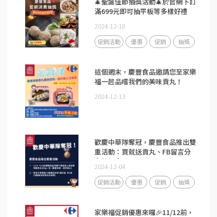
🎄聖誕佳節抽獎活動🎄於官網下訂
滿699元即可抽平板等多樣好禮
2024-12-18
促銷活動
優惠
促銷
抽獎
這個週末，慶豐食品邀請您至家樂
福一起品嚐我們的美味貢丸！
2024-12-13
歡慶中華隊奪冠，慶豐食品推出雙
重活動：買就送貢丸、FB留言分
享抽紀念球
2024-12-04
促銷活動
優惠
促銷
抽獎
家樂福促銷優惠來囉🎉11/12前，