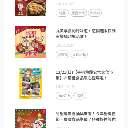
2026-01-02
新品
慶豐食品
火鍋料
丸美享食的好味道，這個週末快到
家樂福現場品嚐！
2025-12-24
家樂福
促銷活動
12/21(日)【牛挑灣龍安宮文化市
集】🎉慶豐食品暖心登場啦！
2025-12-19
Line好友
活動
🎅聖誕驚喜抽獎來啦！今年聖誕佳
節，慶豐食品準備了各種好禮等你
來抽
2025-12-11