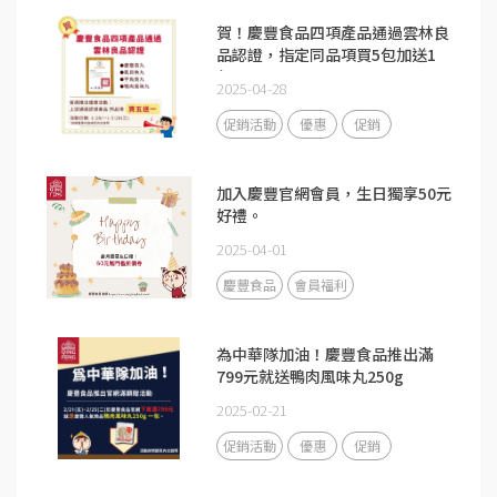
賀！慶豐食品四項產品通過雲林良
品認證，指定同品項買5包加送1
包。
2025-04-28
促銷活動
優惠
促銷
加入慶豐官網會員，生日獨享50元
好禮。
2025-04-01
慶豐食品
會員福利
為中華隊加油！慶豐食品推出滿
799元就送鴨肉風味丸250g
2025-02-21
促銷活動
優惠
促銷