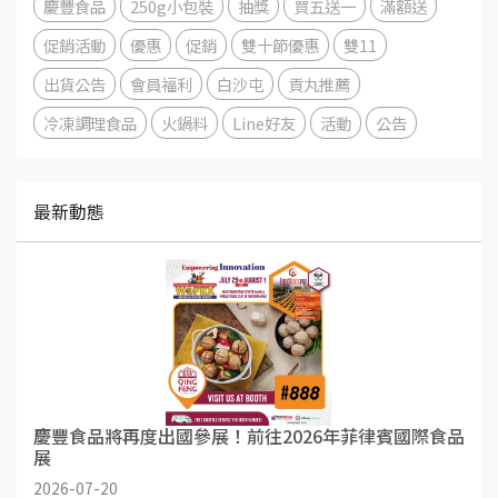
慶豐食品
250g小包裝
抽獎
買五送一
滿額送
促銷活動
優惠
促銷
雙十節優惠
雙11
出貨公告
會員福利
白沙屯
貢丸推薦
冷凍調理食品
火鍋料
Line好友
活動
公告
最新動態
慶豐食品將再度出國參展！前往2026年菲律賓國際食品
展
2026-07-20