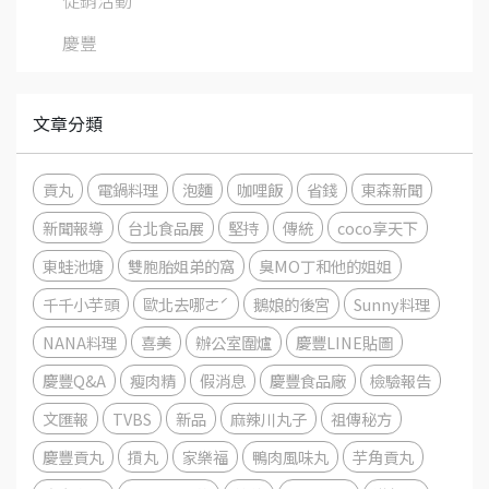
促銷活動
慶豐
文章分類
貢丸
電鍋料理
泡麵
咖哩飯
省錢
東森新聞
新聞報導
台北食品展
堅持
傳統
coco享天下
東蛙池塘
雙胞胎姐弟的窩
臭MO丁和他的姐姐
千千小芋頭
歐北去哪ㄜˊ
鵝娘的後宮
Sunny料理
NANA料理
喜美
辦公室圍爐
慶豐LINE貼圖
慶豐Q&A
瘦肉精
假消息
慶豐食品廠
檢驗報告
文匯報
TVBS
新品
麻辣川丸子
祖傳秘方
慶豐貢丸
摃丸
家樂福
鴨肉風味丸
芋角貢丸