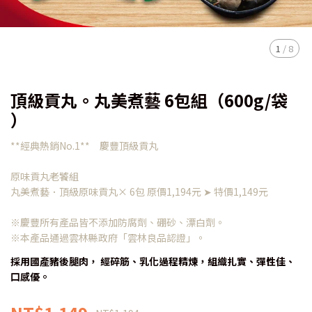
1
/
8
頂級貢丸。丸美煮藝 6包組（600g/袋
）
**經典熱銷No.1** 慶豐頂級貢丸
原味貢丸老饕組
丸美煮藝．頂級原味貢丸× 6包 原價1,194元 ➤ 特價1,149元
※慶豐所有產品皆不添加防腐劑、硼砂、漂白劑。
※本產品通過雲林縣政府「雲林良品認證」。
採用國產豬後腿肉， 經碎筋、乳化過程精煉，組織扎實、彈性佳、
口感優。