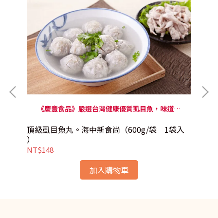
多
《慶豐食品》嚴選台灣健康優質虱目魚，味道鮮
甜、口感Q彈，讓人回味十足的好滋味！
頂級虱目魚丸。海中新食尚（600g/袋 1袋入
頂
）
NT$148
NT
加入購物車