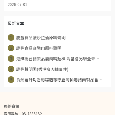
2026-07-01
最新文章
1
慶豐食品廠沙拉油原料聲明
2
慶豐食品廠豬肉原料聲明
3
港媒稱台豬製品瘦肉精超標 消基會另驗全未⋯
4
慶豐聲明函(香港瘦肉精事件)
5
食藥署針對香港媒體報導臺灣輸港豬肉製品含⋯
聯絡資訊
客服專線：05-7885152