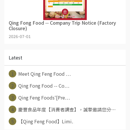
Qing Fong Food -- Company Trip Notice (Factory
Closure)
2026-07-01
Latest
1
Meet Qing Feng Food ⋯
2
Qing Fong Food -- Co⋯
3
Qing Feng Foods'[Pre⋯
4
慶豐食品年度【消費者調查】，誠摯邀請您分⋯
5
【Qing Feng Food】Limi⋯