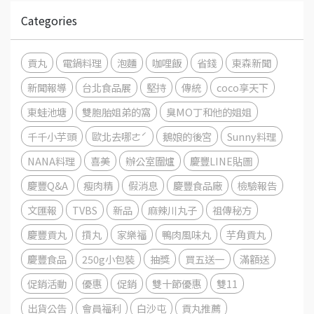
Categories
貢丸
電鍋料理
泡麵
咖哩飯
省錢
東森新聞
新聞報導
台北食品展
堅持
傳統
coco享天下
東蛙池塘
雙胞胎姐弟的窩
臭MO丁和他的姐姐
千千小芋頭
歐北去哪ㄜˊ
鵝娘的後宮
Sunny料理
NANA料理
喜美
辦公室圍爐
慶豐LINE貼圖
慶豐Q&A
瘦肉精
假消息
慶豐食品廠
檢驗報告
文匯報
TVBS
新品
麻辣川丸子
祖傳秘方
慶豐貢丸
摃丸
家樂福
鴨肉風味丸
芋角貢丸
慶豐食品
250g小包裝
抽獎
買五送一
滿額送
促銷活動
優惠
促銷
雙十節優惠
雙11
出貨公告
會員福利
白沙屯
貢丸推薦