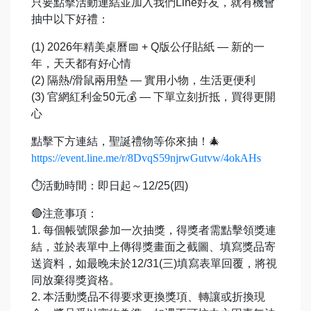
只要點擊活動連結並加入我們Line好友，就有機會
抽中以下好禮：
(1) 2026年精美桌曆📅 + Q版公仔貼紙 — 新的一
年，天天都有好心情
(2) 隔熱/滑鼠兩用墊 — 實用小物，生活更便利
(3) 官網紅利金50元💰 — 下單立刻折抵，買得更開
心
點擊下方連結，聖誕禮物等你來抽！🎄
https://event.line.me/r/8DvqS59njrwGutvw/4okAHs
⏱️活動時間：即日起～12/25(四)
🔴注意事項：
1. 每個帳號限參加一次抽獎，得獎者需點擊領獎連
結，並於表單中上傳得獎畫面之截圖、填寫獎品寄
送資料，如最晚未於12/31(三)填寫表單回覆，將視
同放棄得獎資格。
2. 本活動獎品不得要求更換獎項、轉讓或折換現