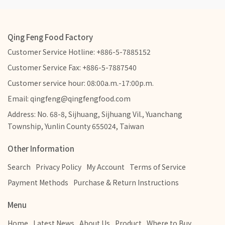
Qing Feng Food Factory
Customer Service Hotline: +886-5-7885152
Customer Service Fax: +886-5-7887540
Customer service hour: 08:00a.m.-17:00p.m.
Email: qingfeng@qingfengfood.com
Address: No. 68-8, Sijhuang, Sijhuang Vil., Yuanchang
Township, Yunlin County 655024, Taiwan
Other Information
Search
Privacy Policy
My Account
Terms of Service
Payment Methods
Purchase & Return Instructions
Menu
Home
Latest News
About Us
Product
Where to Buy