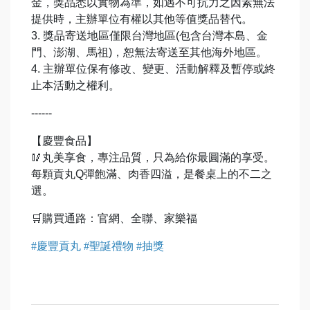
金，獎品悉以實物為準，如遇不可抗力之因素無法
提供時，主辦單位有權以其他等值獎品替代。
3. 獎品寄送地區僅限台灣地區(包含台灣本島、金
門、澎湖、馬祖)，恕無法寄送至其他海外地區。
4. 主辦單位保有修改、變更、活動解釋及暫停或終
止本活動之權利。
------
【慶豐食品】
🥢丸美享食，專注品質，只為給你最圓滿的享受。
每顆貢丸Q彈飽滿、肉香四溢，是餐桌上的不二之
選。
🛒購買通路：官網、全聯、家樂福
#慶豐貢丸 #聖誕禮物 #抽獎