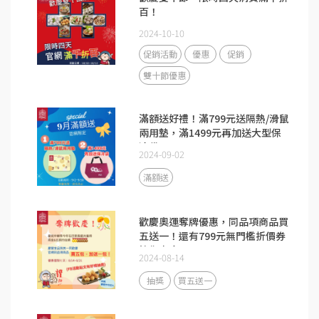
百！
2024-10-10
促銷活動
優惠
促銷
雙十節優惠
滿額送好禮！滿799元送隔熱/滑鼠
兩用墊，滿1499元再加送大型保
冷袋
2024-09-02
滿額送
歡慶奧運奪牌優惠，同品項商品買
五送一！還有799元無門檻折價券
等你來拿
2024-08-14
抽獎
買五送一