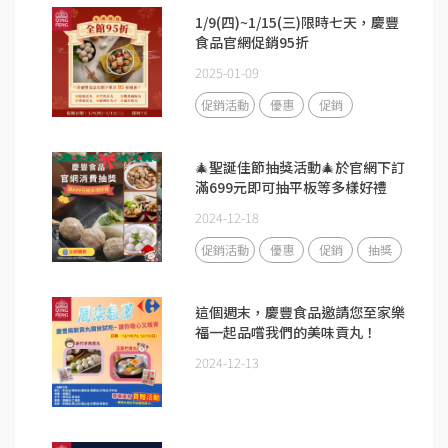
1/9(四)~1/15(三)限時七天，慶豐
食品官網促銷95折
2025-01-09
促銷活動
優惠
促銷
🎄聖誕佳節抽獎活動🎄於官網下訂
滿699元即可抽平板等多樣好禮
2024-12-18
促銷活動
優惠
促銷
抽獎
這個週末，慶豐食品邀請您至家樂
福一起品嚐我們的美味貢丸！
2024-12-13