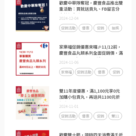
歡慶中華隊奪冠，慶豐食品推出雙
重活動：買就送貢丸、FB留言分
享抽紀念球
2024-12-04
促銷活動
優惠
促銷
抽獎
家樂福促銷優惠來囉🎉11/12前，
慶豐食品丸類系列全面促銷價，滿
499元以上，還可現折50元。
2024-11-06
家樂福
促銷活動
優惠
促銷
雙11年度優惠，滿1,100元享0元
加購小包貢丸，再送共1100元折
價券！
2024-11-01
促銷活動
優惠
促銷
雙11
歡慶雙十節，限時四天消費滿千折