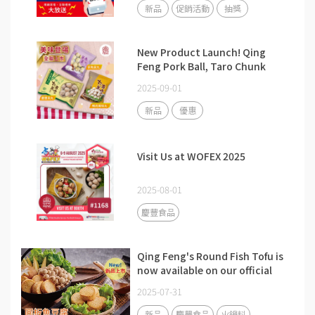
新品
促銷活動
抽獎
New Product Launch! Qing
Feng Pork Ball, Taro Chunk
Pork Ball, and Duck Meatballs
2025-09-01
are now available at PX Mart.
新品
優惠
Visit Us at WOFEX 2025
2025-08-01
慶豐食品
Qing Feng's Round Fish Tofu is
now available on our official
website!
2025-07-31
新品
慶豐食品
火鍋料