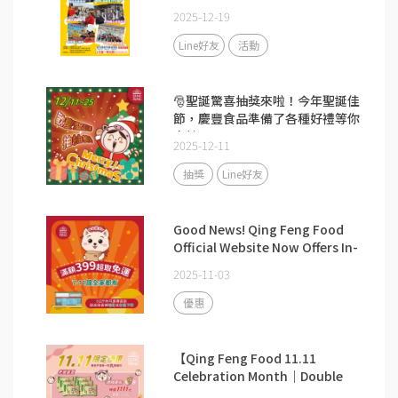
2025-12-19
Line好友
活動
🎅聖誕驚喜抽獎來啦！今年聖誕佳
節，慶豐食品準備了各種好禮等你
來抽
2025-12-11
抽獎
Line好友
Good News! Qing Feng Food
Official Website Now Offers In-
store Pickup!
2025-11-03
優惠
【Qing Feng Food 11.11
Celebration Month｜Double
the Fun & Double the