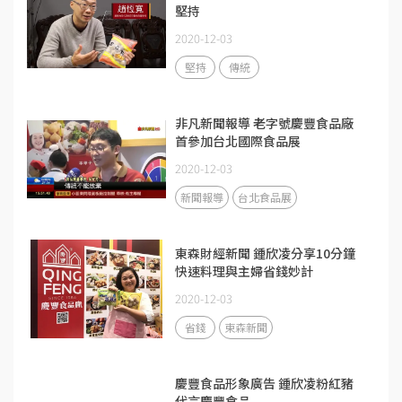
堅持
2020-12-03
堅持
傳統
非凡新聞報導 老字號慶豐食品廠
首參加台北國際食品展
2020-12-03
新聞報導
台北食品展
東森財經新聞 鍾欣凌分享10分鐘
快速料理與主婦省錢妙計
2020-12-03
省錢
東森新聞
慶豐食品形象廣告 鍾欣凌粉紅豬
代言慶豐食品