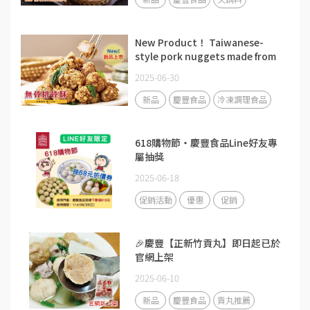
New Product！ Taiwanese-
style pork nuggets made from
boneless chopped pork.
2025-06-30
新品
慶豐食品
冷凍調理食品
618購物節・慶豐食品Line好友專
屬抽獎
2025-06-18
促銷活動
優惠
促銷
🎉慶豐【正新竹貢丸】即日起已於
官網上架
2025-06-10
新品
慶豐食品
貢丸推薦