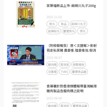
家樂福新品上市-麻辣川丸子200g
2021-11-03
貢丸
新品
麻辣川丸子
祖傳秘方
慶豐貢丸
摃丸
（附檢驗報告）港＜文匯報＞影射
我走私萊豬 農委會.陸委會批:假消
息｜TVBS新聞
2021-06-07
瘦肉精
假消息
檢驗報告
文匯報
TVBS
慶豐食品廠
食藥署針對香港媒體報導臺灣輸港
豬肉製品含瘦肉精之說明
2021-06-04
瘦肉精
假消息
慶豐食品廠