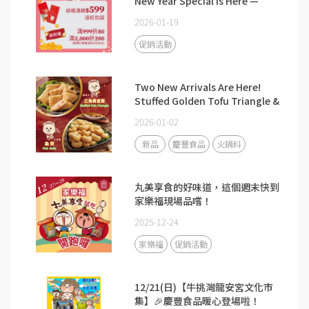
New Year Special Is Here —
Order Now, Save Big!
2026-01-19
促銷活動
Two New Arrivals Are Here!
Stuffed Golden Tofu Triangle &
Heart-Shaped Fish Balls Now
2026-01-02
Available on Qing Feng
Food’s Official Website. 🎉
新品
慶豐食品
火鍋料
丸美享食的好味道，這個週末快到
家樂福現場品嚐！
2025-12-24
家樂福
促銷活動
12/21(日)【牛挑灣龍安宮文化市
集】🎉慶豐食品暖心登場啦！