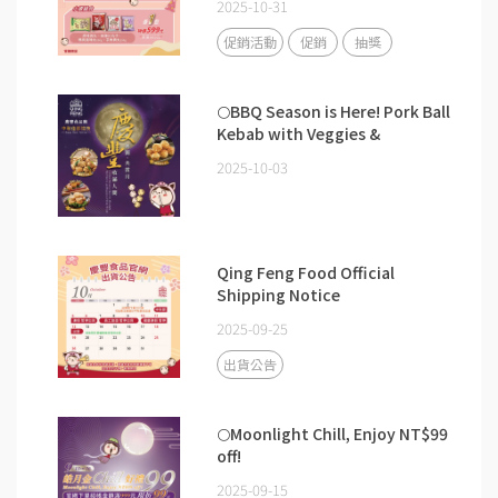
2025-10-31
Rewards!】
促銷活動
促銷
抽獎
🌕BBQ Season is Here! Pork Ball
Kebab with Veggies &
Mushrooms – A Perfect Mid-
2025-10-03
Autumn Choice
Qing Feng Food Official
Shipping Notice
2025-09-25
出貨公告
🌕Moonlight Chill, Enjoy NT$99
off!
2025-09-15