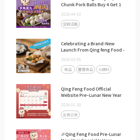
Chunk Pork Balls Buy 4 Get 1
FREE.
2026-04-10
促銷活動
Celebrating a Brand-New
Launch From Qing feng Food -
Premium Cuttlefish Balls!🎉
2026-03-05
新品
慶豐食品
火鍋料
Qing Feng Food Official
Website Pre–Lunar New Year
Shipping Notice
2026-01-30
出貨公告
🎉Qing Feng Food Pre-Lunar