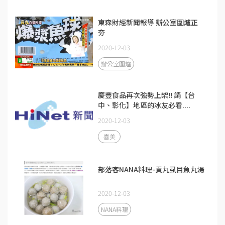
東森財經新聞報導 辦公室圍爐正
夯
2020-12-03
辦公室圍爐
慶豐食品再次強勢上架!! 請【台
中、彰化】地區的冰友必看....
2020-12-03
喜美
部落客NANA料理-貢丸虱目魚丸湯
2020-12-03
NANA料理