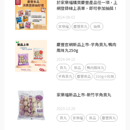
於家樂福購買慶豐產品任一項，上
網登錄線上表單，即可參加抽獎！
2024-08-02
家樂福
慶豐貢丸
抽獎
慶豐官網新品上市-芋角貢丸.鴨肉
風味丸250g
2024-04-10
貢丸
新品
鴨肉風味丸
芋角貢丸
慶豐食品
250g小包裝
家樂福新品上市-新竹芋角貢丸
2023-12-20
貢丸
家樂福
新品
慶豐貢丸