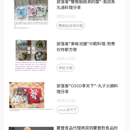
部落客"雙胞胎姐弟的窩"-虱目魚
丸湯料理分享
2020-12-03
雙胞胎姐弟的窩
部落客"東蛙池瑭"示範料理-煎煮
炒炸都方便
2020-12-03
東蛙池塘
部落客"COCO享天下"-丸子火鍋料
理分享
2020-12-03
coco享天下
慶豐食品代理商談到慶豐對食品的