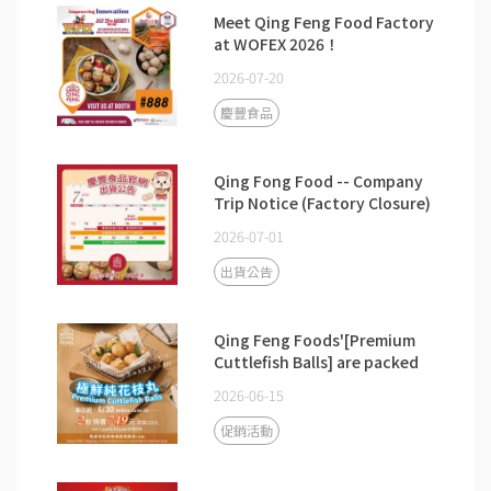
Meet Qing Feng Food Factory
at WOFEX 2026！
2026-07-20
慶豐食品
Qing Fong Food -- Company
Trip Notice (Factory Closure)
2026-07-01
出貨公告
Qing Feng Foods'[Premium
Cuttlefish Balls] are packed
with real ingredients.➡️Get 2
2026-06-15
packs for just NT$749 before
June 30!
促銷活動