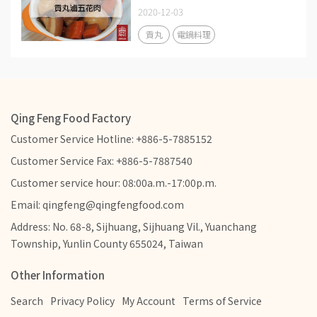
2020-12-03
貢丸
電鍋料理
Qing Feng Food Factory
Customer Service Hotline: +886-5-7885152
Customer Service Fax: +886-5-7887540
Customer service hour: 08:00a.m.-17:00p.m.
Email: qingfeng@qingfengfood.com
Address: No. 68-8, Sijhuang, Sijhuang Vil., Yuanchang
Township, Yunlin County 655024, Taiwan
Other Information
Search
Privacy Policy
My Account
Terms of Service