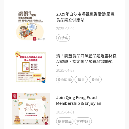
2025年白沙屯媽祖進香活動 慶豐
食品設立供應站
2025-05-02
白沙屯
賀！慶豐食品四項產品通過雲林良
品認證，指定同品項買5包加送1
包。
2025-04-28
促銷活動
優惠
促銷
Join Qing Feng Food
Membership & Enjoy an
Exclusive NT$50 Birthday Gift.
2025-04-01
慶豐食品
會員福利