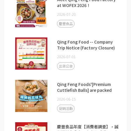
at WOFEX 2026！
2026-07-20
慶豐食品
Qing Fong Food -- Company
Trip Notice (Factory Closure)
2026-07-01
出貨公告
Qing Feng Foods'[Premium
Cuttlefish Balls] are packed
with real ingredients.➡️Get 2
2026-06-15
packs for just NT$749 before
June 30!
促銷活動
慶豐食品年度【消費者調查】，誠