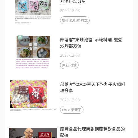
丸湯料理分享
2020-12-03
雙胞胎姐弟的窩
部落客"東蛙池瑭"示範料理-煎煮
炒炸都方便
2020-12-03
東蛙池塘
部落客"COCO享天下"-丸子火鍋料
理分享
2020-12-03
coco享天下
慶豐食品代理商談到慶豐對食品的
堅持