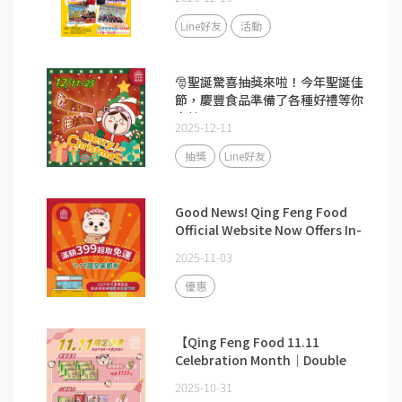
Line好友
活動
🎅聖誕驚喜抽獎來啦！今年聖誕佳
節，慶豐食品準備了各種好禮等你
來抽
2025-12-11
抽獎
Line好友
Good News! Qing Feng Food
Official Website Now Offers In-
store Pickup!
2025-11-03
優惠
【Qing Feng Food 11.11
Celebration Month｜Double
the Fun & Double the
2025-10-31
Rewards!】