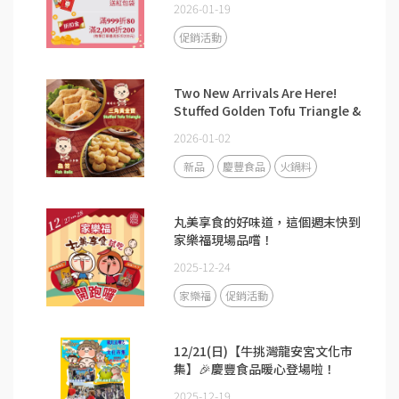
2026-01-19
促銷活動
Two New Arrivals Are Here!
Stuffed Golden Tofu Triangle &
Heart-Shaped Fish Balls Now
2026-01-02
Available on Qing Feng
Food’s Official Website. 🎉
新品
慶豐食品
火鍋料
丸美享食的好味道，這個週末快到
家樂福現場品嚐！
2025-12-24
家樂福
促銷活動
12/21(日)【牛挑灣龍安宮文化市
集】🎉慶豐食品暖心登場啦！
2025-12-19