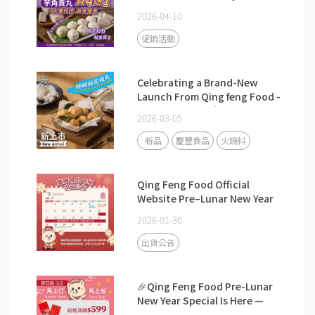
FREE.
2026-04-10
促銷活動
Celebrating a Brand-New
Launch From Qing feng Food -
Premium Cuttlefish Balls!🎉
2026-03-05
新品
慶豐食品
火鍋料
Qing Feng Food Official
Website Pre–Lunar New Year
Shipping Notice
2026-01-30
出貨公告
🎉Qing Feng Food Pre-Lunar
New Year Special Is Here —
Order Now, Save Big!