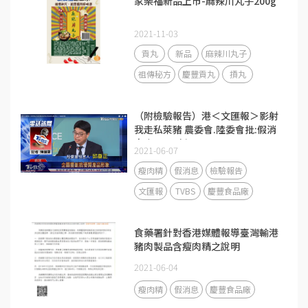
家樂福新品上市-麻辣川丸子200g
2021-11-03
貢丸
新品
麻辣川丸子
祖傳秘方
慶豐貢丸
摃丸
（附檢驗報告）港＜文匯報＞影射
我走私萊豬 農委會.陸委會批:假消
息｜TVBS新聞
2021-06-07
瘦肉精
假消息
檢驗報告
文匯報
TVBS
慶豐食品廠
食藥署針對香港媒體報導臺灣輸港
豬肉製品含瘦肉精之說明
2021-06-04
瘦肉精
假消息
慶豐食品廠