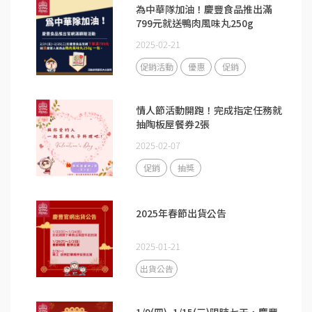
為中華隊加油！慶豐食品推出滿
799元就送鴨肉風味丸250g
2025-02-21
促銷活動
優惠
促銷
情人節活動開跑！完成指定任務就
抽陶板屋餐券2張
2025-02-07
促銷
抽獎
2025年春節出貨公告
2025-01-21
出貨公告