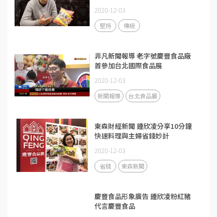
2020-12-03
堅持
傳統
非凡新聞報導 老字號慶豐食品廠
首參加台北國際食品展
2020-12-03
新聞報導
台北食品展
東森財經新聞 鍾欣凌分享10分鐘
快速料理與主婦省錢妙計
2020-12-03
省錢
東森新聞
慶豐食品形象廣告 鍾欣凌粉紅豬
代言慶豐食品