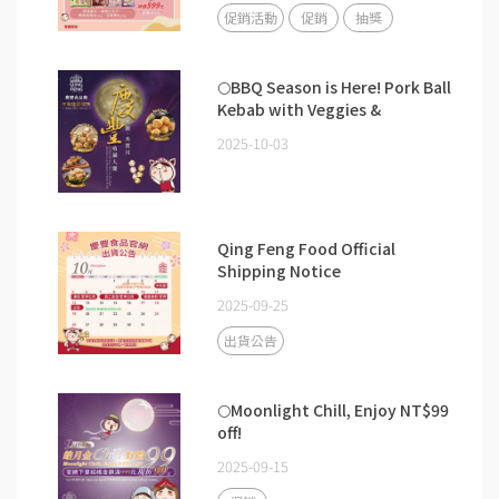
促銷活動
促銷
抽獎
🌕BBQ Season is Here! Pork Ball
Kebab with Veggies &
Mushrooms – A Perfect Mid-
2025-10-03
Autumn Choice
Qing Feng Food Official
Shipping Notice
2025-09-25
出貨公告
🌕Moonlight Chill, Enjoy NT$99
off!
2025-09-15