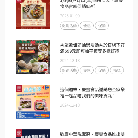
1/9(四)~1/15(三)限時七天，慶豐
食品官網促銷95折
2025-01-09
促銷活動
優惠
促銷
🎄聖誕佳節抽獎活動🎄於官網下訂
滿699元即可抽平板等多樣好禮
2024-12-18
促銷活動
優惠
促銷
抽獎
這個週末，慶豐食品邀請您至家樂
福一起品嚐我們的美味貢丸！
2024-12-13
歡慶中華隊奪冠，慶豐食品推出雙