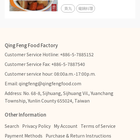
貢丸
電鍋料理
Qing Feng Food Factory
Customer Service Hotline: +886-5-7885152
Customer Service Fax: +886-5-7887540
Customer service hour: 08:00a.m.-17:00p.m.
Email: qingfeng@qingfengfood.com
Address: No. 68-8, Sijhuang, Sijhuang Vil., Yuanchang
Township, Yunlin County 655024, Taiwan
Other Information
Search
Privacy Policy
My Account
Terms of Service
Payment Methods
Purchase & Return Instructions