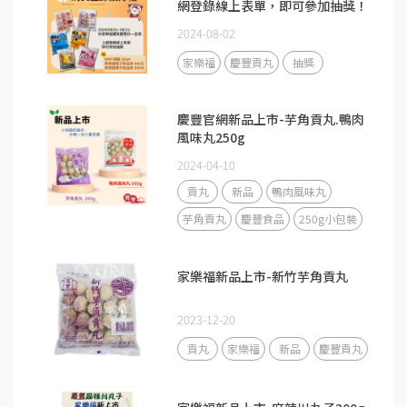
網登錄線上表單，即可參加抽獎！
2024-08-02
家樂福
慶豐貢丸
抽獎
慶豐官網新品上市-芋角貢丸.鴨肉
風味丸250g
2024-04-10
貢丸
新品
鴨肉風味丸
芋角貢丸
慶豐食品
250g小包裝
家樂福新品上市-新竹芋角貢丸
2023-12-20
貢丸
家樂福
新品
慶豐貢丸