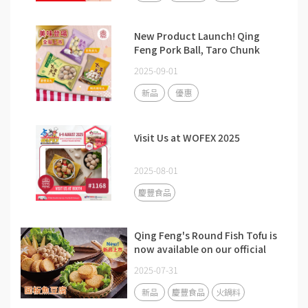
New Product Launch! Qing
Feng Pork Ball, Taro Chunk
Pork Ball, and Duck Meatballs
2025-09-01
are now available at PX Mart.
新品
優惠
Visit Us at WOFEX 2025
2025-08-01
慶豐食品
Qing Feng's Round Fish Tofu is
now available on our official
website!
2025-07-31
新品
慶豐食品
火鍋料