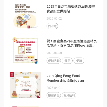
2025年白沙屯媽祖進香活動 慶豐
食品設立供應站
2025-05-02
白沙屯
賀！慶豐食品四項產品通過雲林良
品認證，指定同品項買5包加送1
包。
2025-04-28
促銷活動
優惠
促銷
Join Qing Feng Food
Membership & Enjoy an
Exclusive NT$50 Birthday Gift.
2025-04-01
慶豐食品
會員福利