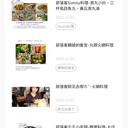
部落客Sunny料理-貢丸小炒、三
杯虱目魚丸、黃瓜貢丸湯
2020-12-03
Sunny料理
部落客鵝娘的後宮-丸類火鍋料理
2020-12-03
鵝娘的後宮
部落客歐北去哪ㄜˊ-火鍋料理
2020-12-03
歐北去哪ㄜˊ
部落客千千小芋頭-簡單料理-丸仔