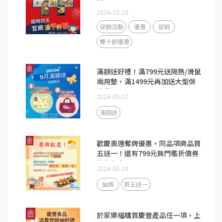
2024-10-10
促銷活動
優惠
促銷
雙十節優惠
滿額送好禮！滿799元送隔熱/滑鼠
兩用墊，滿1499元再加送大型保
冷袋
2024-09-02
滿額送
歡慶奧運奪牌優惠，同品項商品買
五送一！還有799元無門檻折價券
等你來拿
2024-08-14
抽獎
買五送一
於家樂福購買慶豐產品任一項，上