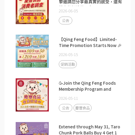
摯邀請您分享最真實的感受，還有
機會將好禮帶回家。
2026-06-05
公告
【Qing Feng Food】Limited-
Time Promotion Starts Now 🎉
2026-05-15
促銷活動
🥳Join the Qing Feng Foods
Membership Program and
enjoy exclusive member
2026-05-11
benefits!
公告
慶豐食品
Extened through May 31, Taro
Chunk Pork Balls Buy 4 Get 1