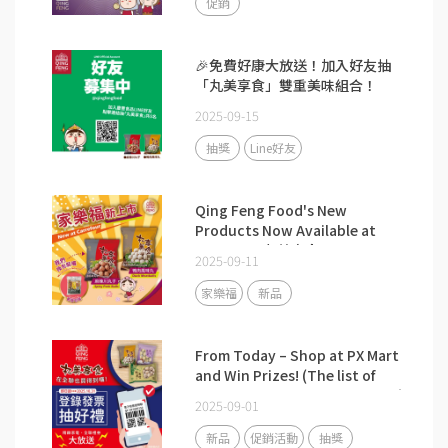
促銷
🎉免費好康大放送！加入好友抽
「丸美享食」雙重美味組合！
2025-09-15
抽獎
Line好友
Qing Feng Food's New
Products Now Available at
Carrefour 丸美享食.
2025-09-11
家樂福
新品
From Today – Shop at PX Mart
and Win Prizes! (The list of
winners has been announced.)
2025-09-01
新品
促銷活動
抽獎