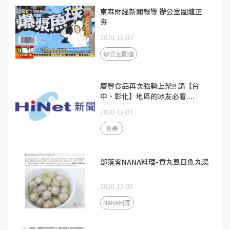
東森財經新聞報導 辦公室圍爐正
夯
2020-12-03
辦公室圍爐
慶豐食品再次強勢上架!! 請【台
中、彰化】地區的冰友必看....
2020-12-03
喜美
部落客NANA料理-貢丸虱目魚丸湯
2020-12-03
NANA料理