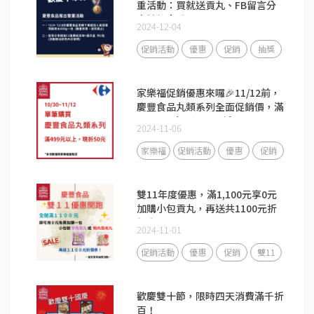
重活動：買就送貢丸、FB留言分
享抽紀念球
2024-12-04
促銷活動
優惠
促銷
抽獎
家樂福促銷優惠來囉🎉11/12前，
慶豐食品丸類系列全面促銷價，滿
499元以上，還可現折50元。
2024-11-06
家樂福
促銷活動
優惠
促銷
雙11年度優惠，滿1,100元享0元
加購小包貢丸，再送共1100元折
價券！
2024-11-01
促銷活動
優惠
促銷
雙11
歡慶雙十節，限時四天消費滿千折
百！