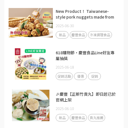
New Product！ Taiwanese-
style pork nuggets made from
boneless chopped pork.
2025-06-30
新品
慶豐食品
冷凍調理食品
618購物節・慶豐食品Line好友專
屬抽獎
2025-06-18
促銷活動
優惠
促銷
🎉慶豐【正新竹貢丸】即日起已於
官網上架
2025-06-10
新品
慶豐食品
貢丸推薦