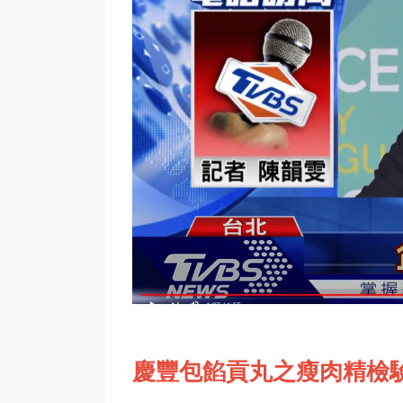
慶豐包餡貢丸之瘦肉精檢