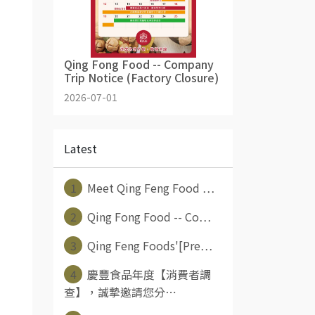
Qing Fong Food -- Company
Trip Notice (Factory Closure)
2026-07-01
Latest
1
Meet Qing Feng Food ⋯
2
Qing Fong Food -- Co⋯
3
Qing Feng Foods'[Pre⋯
4
慶豐食品年度【消費者調
查】，誠摯邀請您分⋯