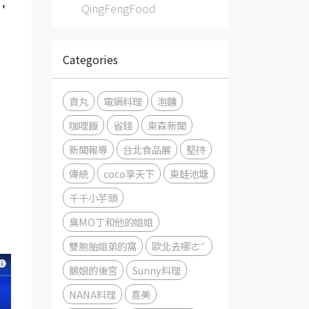
，
QingFengFood
Categories
，
貢丸
電鍋料理
泡麵
咖哩飯
省錢
東森新聞
新聞報導
台北食品展
堅持
傳統
coco享天下
東蛙池塘
千千小芋頭
臭MO丁和他的姐姐
雙胞胎姐弟的窩
歐北去哪ㄜˊ
鵝娘的後宮
Sunny料理
NANA料理
喜美