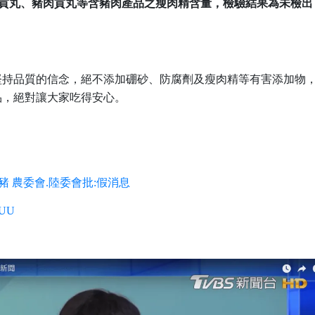
貢丸、豬肉貢丸等含豬肉產品之瘦肉精含量，檢驗結果為未檢出
堅持品質的信念，絕不添加硼砂、防腐劑及瘦肉精等有害添加物
品，絕對讓大家吃得安心。
 農委會.陸委會批:假消息
ZUU