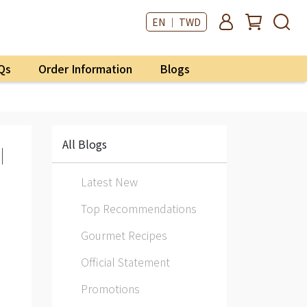
EN ｜ TWD
Qs
Order Information
Blogs
All Blogs
｜
Latest New
Top Recommendations
Gourmet Recipes
，
Official Statement
Promotions