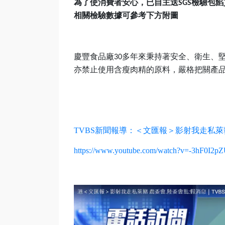
為了使消費者安心，已自主送
檢驗包餡
SGS
相關檢驗數據可參考下方附圖
慶豐食品廠
多年來秉持著安全、衛生、
30
亦禁止使用含瘦肉精的原料，嚴格把關產
TVBS新聞報導：＜文匯報＞影射我走私萊豬
https://www.youtube.com/watch?v=-3hF0I2p