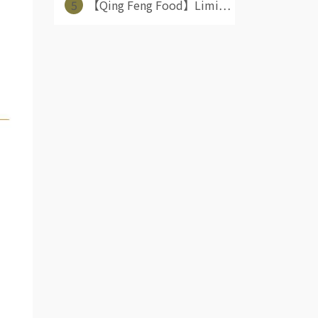
5
【Qing Feng Food】Limi⋯