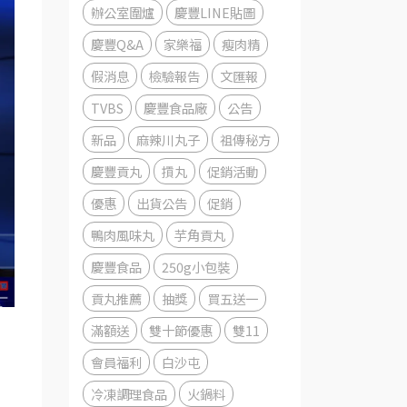
辦公室圍爐
慶豐LINE貼圖
慶豐Q&A
家樂福
瘦肉精
假消息
檢驗報告
文匯報
TVBS
慶豐食品廠
公告
新品
麻辣川丸子
祖傳秘方
慶豐貢丸
摃丸
促銷活動
優惠
出貨公告
促銷
鴨肉風味丸
芋角貢丸
慶豐食品
250g小包裝
貢丸推薦
抽獎
買五送一
滿額送
雙十節優惠
雙11
會員福利
白沙屯
冷凍調理食品
火鍋料